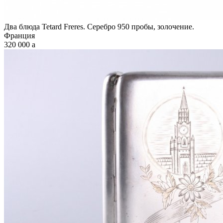
Два блюда Tetard Freres. Серебро 950 пробы, золочение.
Франция
320 000
a