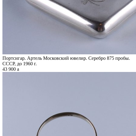
Портсигар. Артель Московский ювелир. Серебро 875 пробы.
СССР, до 1960 г.
43 900
a