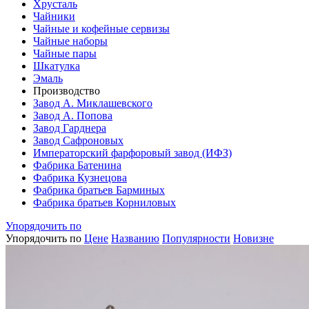
Хрусталь
Чайники
Чайные и кофейные сервизы
Чайные наборы
Чайные пары
Шкатулка
Эмаль
Производство
Завод А. Миклашевского
Завод А. Попова
Завод Гарднера
Завод Сафроновых
Императорский фарфоровый завод (ИФЗ)
Фабрика Батенина
Фабрика Кузнецова
Фабрика братьев Барминых
Фабрика братьев Корниловых
Упорядочить по
Упорядочить по
Цене
Названию
Популярности
Новизне