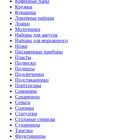
Кофейные пары
Кружки
Кувшины
Ликерные наборы
Ложки
Молочники
Наборы для закусок
Наборы для мороженого
Ножи
Письменные приборы
Пласты
Подвески
Подносы
Подсвечники
Подстаканники
Портсигары
Самовары
Сахарницы
Серьги
Солонки
Статуэтки
Столовые сервизы
Сухарницы
Тарелки
Фруктовницы