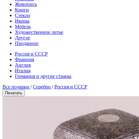
Живопись
Книги
Стекло
Иконы
Мебель
Художественное литье
Другое
Проданное
Россия и СССР
Франция
Англия
Италия
Германия и другие страны
Все подарки
/
Серебро
/
Россия и СССР