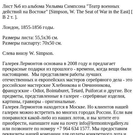
Лист №6 из альбома Уильяма Симпсона "Театр военных
действий на Востоке" [Simpson, W. The Seat of War in the East] [
В 2 т. ].
Лондон, 1855-1856 годы.
Размеры листа: 55,5x36 см.
Размеры паспарту: 70x50 см.
Слева внизу W. Simpson.
Галерея Лермонтов основана в 2008 году и предлагает
прекрасные подарки из прошлого - времени, когда вещи были
настоящими. Мы представляем работы лучших
отечественных и европейских мастеров серебряного дела - это
российские мастерские Хлебникова и Овчинникова,
французские - Odiot, Bointaburet, Tetard, Puiforcat и другие. Все
предметы, представленные в галерее - серебряные изделия,
картины, гравюры - оригинальные.
Галерея Лермонтов находится в Москве. Но клиентов нашей
галереи можно встретить во многих городах России. Если вам
понравился какой-либо из наших лотов, и вы хотите его
приобрести, напишите нам на почту info@lermontovgallery.ru
или позвоните по номеру +7 964 634 1577. Мы предоставим
реквизиты нашей компании для оплаты конкретного лота и