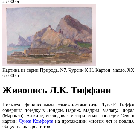
25 000
a
Картина из серии Природа. N7. Чурсин К.Н. Картон, масло. XX
65 000
a
Живопись Л.К. Тиффани
Пользуясь финансовыми возможностями отца, Луис К. Тиффан
совершил поездку в Лондон, Париж, Мадрид, Малагу, Гибра
(Марокко), Алжире, исследовал историческое наследие Севе
картин
Луиса Комфорта
на протяжении многих лет и повлиял
общества акварелистов.