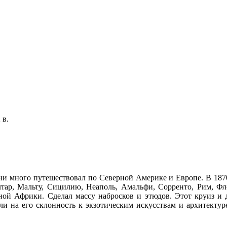
 в.
и много путешествовал по Северной Америке и Европе. В 187
лтар, Мальту, Сицилию, Неаполь, Амальфи, Сорренто, Рим, Фл
рной Африки. Сделал массу набросков и этюдов. Этот круиз и
и на его склонность к экзотическим искусствам и архитектур