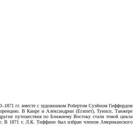
0–1871 гг. вместе с художником Робертом Суэйном Гиффордом
оренцию. В Каире и Александрии (Египет), Тунисе, Танжере
 другие путешествия по Ближнему Востоку стали темой цикла
е. В 1871 г. Л.К. Тиффани был избран членом Американского