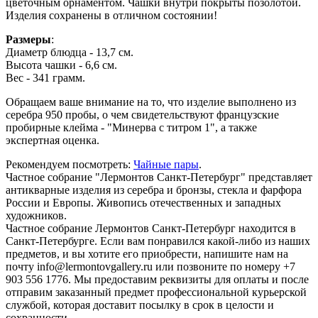
цветочным орнаментом. Чашки внутри покрыты позолотой.
Изделия сохранены в отличном состоянии!
Размеры
:
Диаметр блюдца - 13,7 см.
Высота чашки - 6,6 см.
Вес - 341 грамм.
Обращаем ваше внимание на то, что изделие выполнено из
серебра 950 пробы, о чем свидетельствуют французские
пробирные клейма - "Минерва с титром 1", а также
экспертная оценка.
Рекомендуем посмотреть:
Чайные пары
.
Частное собрание "Лермонтов Санкт-Петербург" представляет
антикварные изделия из серебра и бронзы, стекла и фарфора
России и Европы. Живопись отечественных и западных
художников.
Частное собрание Лермонтов Санкт-Петербург находится в
Санкт-Петербурге. Если вам понравился какой-либо из наших
предметов, и вы хотите его приобрести, напишите нам на
почту info@lermontovgallery.ru или позвоните по номеру +7
903 556 1776. Мы предоставим реквизиты для оплаты и после
отправим заказанный предмет профессиональной курьерской
службой, которая доставит посылку в срок в целости и
сохранности.