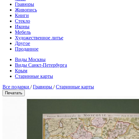
Гравюры
Живопись
Книги
Стекло
Иконы
Мебель
Художественное литье
Другое
Проданное
Виды Москвы
Виды Санкт-Петербурга
Крым
Старинные карты
Все подарки
/
Гравюры
/
Старинные карты