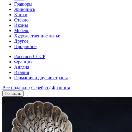
Гравюры
Живопись
Книги
Стекло
Иконы
Мебель
Художественное литье
Другое
Проданное
Россия и СССР
Франция
Англия
Италия
Германия и другие страны
Все подарки
/
Серебро
/
Франция