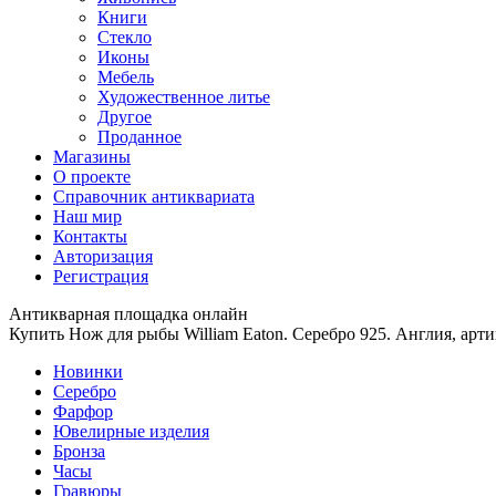
Книги
Стекло
Иконы
Мебель
Художественное литье
Другое
Проданное
Магазины
О проекте
Справочник антиквариата
Наш мир
Контакты
Авторизация
Регистрация
Антикварная площадка онлайн
Купить Нож для рыбы William Eaton. Серебро 925. Англия, арт
Новинки
Серебро
Фарфор
Ювелирные изделия
Бронза
Часы
Гравюры