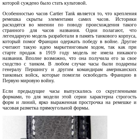
которой суждено было стать культовой.
Особенностью часов Cartier Tank является то, что крепления
ремешка скрыты элементами самих часов. Историки
расходятся во мнении по поводу происхождения такого
странного для часов названия. Одни полагают, что
легендарную модель разработали в память танкового корпуса,
который помог Франции одержать победу в войне. Другие
считают такую идею маркетинговым ходом, так как при
старте продаж в 1919 году модель не имела никакого
названия. Вполне возможно, что она получила его за свое
сходство с танком. В любом случае часы были подарены
генералу Першингу и другим командирам американских
танковых войск, которые помогли освободить Францию в
Первую мировую войну.
Если предыдущие часы выпускались со скругленными
формами, то для модели этой серии характерна строгость
форм и линий, ярко выраженная прострочка на ремешке и
часовая разметка прямоугольной формы.