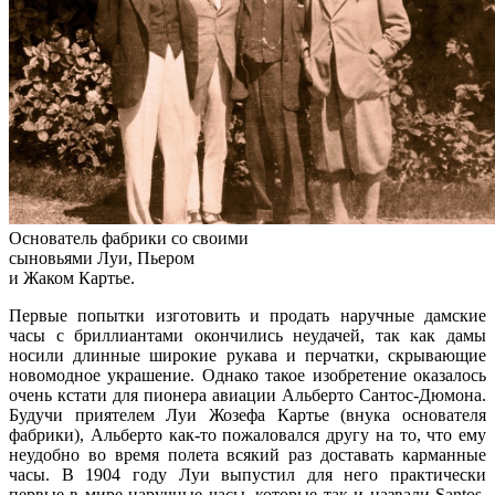
Основатель фабрики со своими
сыновьями Луи, Пьером
и Жаком Картье.
Первые попытки изготовить и продать наручные дамские
часы с бриллиантами окончились неудачей, так как дамы
носили длинные широкие рукава и перчатки, скрывающие
новомодное украшение. Однако такое изобретение оказалось
очень кстати для пионера авиации Альберто Сантос-Дюмона.
Будучи приятелем Луи Жозефа Картье (внука основателя
фабрики), Альберто как-то пожаловался другу на то, что ему
неудобно во время полета всякий раз доставать карманные
часы. В 1904 году Луи выпустил для него практически
первые в мире наручные часы, которые так и назвали Santos.