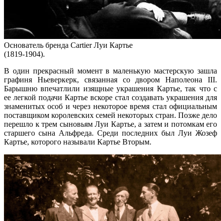
Основатель бренда Cartier Луи Картье
(1819-1904).
В один прекрасный момент в маленькую мастерскую зашла
графиня Ньеверкерк, связанная со двором Наполеона III.
Барышню впечатлили изящные украшения Картье, так что с
ее легкой подачи Картье вскоре стал создавать украшения для
знаменитых особ и через некоторое время стал официальным
поставщиком королевских семей некоторых стран. Позже дело
перешло к трем сыновьям Луи Картье, а затем и потомкам его
старшего сына Альфреда. Среди последних был Луи Жозеф
Картье, которого называли Картье Вторым.