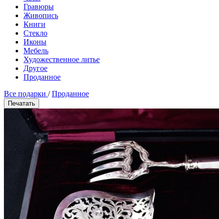
Гравюры
Живопись
Книги
Стекло
Иконы
Мебель
Художественное литье
Другое
Проданное
Все подарки
/
Проданное