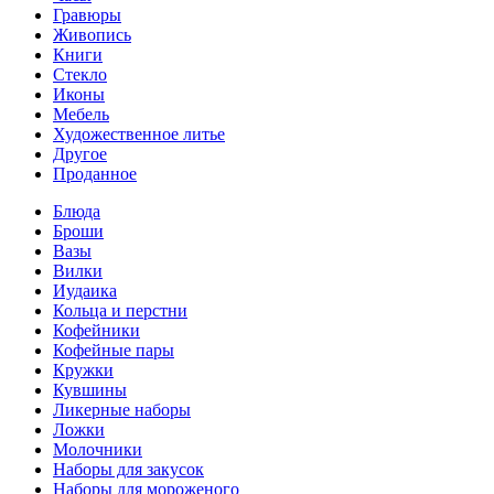
Гравюры
Живопись
Книги
Стекло
Иконы
Мебель
Художественное литье
Другое
Проданное
Блюда
Броши
Вазы
Вилки
Иудаика
Кольца и перстни
Кофейники
Кофейные пары
Кружки
Кувшины
Ликерные наборы
Ложки
Молочники
Наборы для закусок
Наборы для мороженого