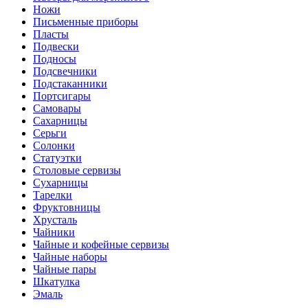
Ножи
Письменные приборы
Пласты
Подвески
Подносы
Подсвечники
Подстаканники
Портсигары
Самовары
Сахарницы
Серьги
Солонки
Статуэтки
Столовые сервизы
Сухарницы
Тарелки
Фруктовницы
Хрусталь
Чайники
Чайные и кофейные сервизы
Чайные наборы
Чайные пары
Шкатулка
Эмаль